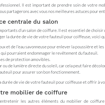
ofessionnel. Il est important de prendre soin de votre mo
nous partagerons avec vous nos meilleures astuces pour entr
èce centrale du salon
mportants d’un salon de coiffure. Il est essentiel de choisir 
er la durée de vie de votre fauteuil pour coiffeuse, voici q
ux et de l’eau savonneuse pour enlever la poussière et les 
s qui pourraient endommager le revêtement du fauteuil.
sses de protection amovibles.
r ou de lumière directe du soleil, car cela peut faire décol
fauteuil pour assurer son bon fonctionnement.
durée de vie de votre fauteuil pour coiffeuse et offrir à vos
tre mobilier de coiffure
d’entretenir les autres éléments du mobilier de coiffure