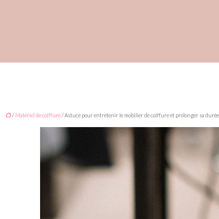
/
Matériel de coiffure
/ Astuce pour entretenir le mobilier de coiffure et prolonger sa durée